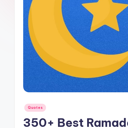
l
X
Posted
Quotes
in
350+ Best Ramad