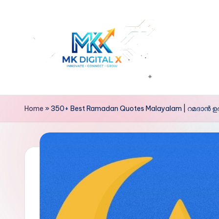
Skip
to
content
M
Mk
Digital
k
Home
»
350+ Best Ramadan Quotes Malayalam | റമദാൻ
X
D
i
g
it
a