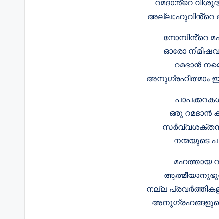
റമദാൻ്റെ വിശുദ്
അല്ലാഹുവിൻ്റെ അ
നോമ്പിൻ്റെ മഹ
ഓരോ നിമിഷവു
റമദാൻ നമ്മെ 
അനുഗ്രഹീതമാം ഈ
പാപക്കറക
ഒരു റമദാൻ ക
സർവ്വശക്തൻ്
നന്മയുടെ പ
മഹത്തായ റ
ആത്മീയാനുഭൂത
നല്ല പ്രവർത്തികള
അനുഗ്രഹങ്ങളുട