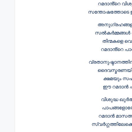
റമദാൻ്റെ വിശ
സന്തോഷത്തോടെ 
അനുഗ്രഹങ്ങളു
സൽകർമ്മങ്ങൾ
തിന്മകളെ വെട
റമദാൻ്റെ പാ
വ്രതാനുഷ്ഠാനത്തി
ദൈവസ്മരണയിൽ 
ക്ഷമയും സഹ
ഈ റമദാൻ പ
വിശുദ്ധ ഖുർആ
പാപങ്ങളോരോന
റമദാൻ മാസത്ത
സ്വർഗ്ഗത്തിലേക്ക