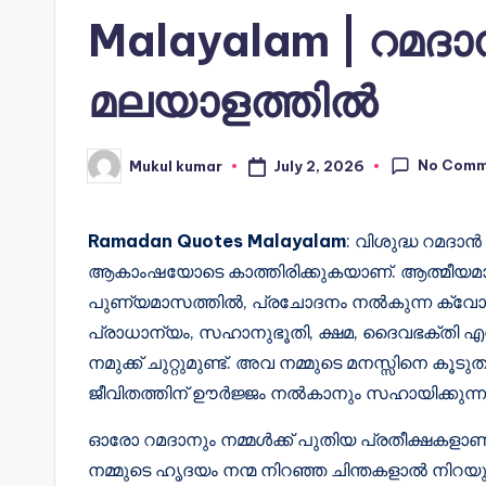
Malayalam | റമദ
മലയാളത്തിൽ
No Comm
July 2, 2026
Mukul kumar
Posted
by
Ramadan Quotes Malayalam
: വിശുദ്ധ റമദ
ആകാംഷയോടെ കാത്തിരിക്കുകയാണ്. ആത്മീയ
പുണ്യമാസത്തിൽ, പ്രചോദനം നൽകുന്ന ക്വോട്ട്സ
പ്രാധാന്യം, സഹാനുഭൂതി, ക്ഷമ, ദൈവഭക്തി എന്നി
നമുക്ക് ചുറ്റുമുണ്ട്. അവ നമ്മുടെ മനസ്സിനെ കൂ
ജീവിതത്തിന് ഊർജ്ജം നൽകാനും സഹായിക്കുന്ന
ഓരോ റമദാനും നമ്മൾക്ക് പുതിയ പ്രതീക്ഷകളാണ
നമ്മുടെ ഹൃദയം നന്മ നിറഞ്ഞ ചിന്തകളാൽ നിറയ