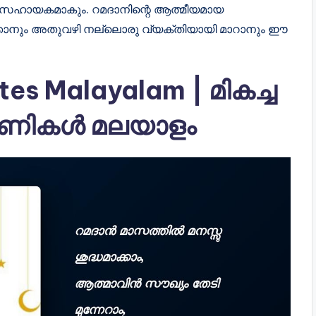
് സഹായകമാകും. റമദാനിന്റെ ആത്മീയമായ
തിക്കാനും അതുവഴി നല്ലൊരു വ്യക്തിയായി മാറാനും ഈ
es Malayalam | മികച്ച
രണികൾ മലയാളം