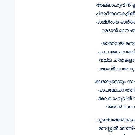
അല്ലാഹുവിൻ ഇഷ്
പ്രാർത്ഥനകളിൽ 
ദാരിദ്രരെ ഓർത്
റമദാൻ മാസത്
ശാന്തമായ മന
പാപ മോചനത്തിന
നല്ല ചിന്തകളാ
റമദാൻ്റെ അനുഗ
ക്ഷമയുടെയും സ
പാപമോചനത്തിന
അല്ലാഹുവിൻ റഹ്
റമദാൻ മാസത
പുണ്യങ്ങൾ തേടു
മനസ്സിൻ ശാന്തിക്