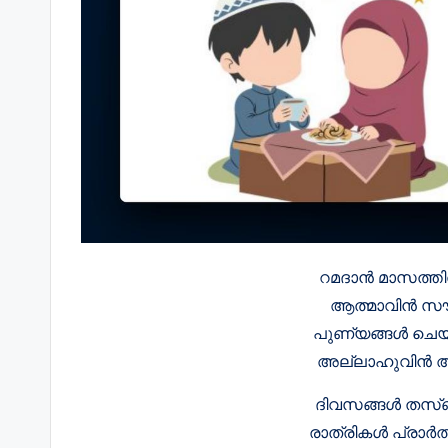
റമദാൻ മാസത്തിൽ
ആത്മാവിൻ സൗഖ്
പുണ്യങ്ങൾ ചെയ്ത
അല്ലാഹുവിൻ അന
ദിവസങ്ങൾ തസ്ബ
രാത്രികൾ പ്രാർ