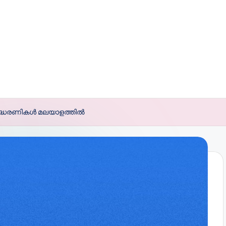
 ഉദ്ധരണികൾ മലയാളത്തിൽ