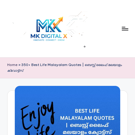
Skip
to
content
M
Mk
Digital
k
Home
»
350+ Best Life Malayalam Quotes | ബെസ്റ്റ് ലൈഫ് മലയാളം
X
ക്വോട്ട്സ്
D
ig
it
al
X