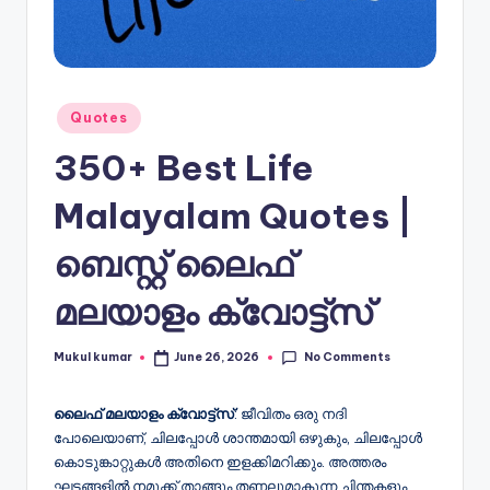
Posted
Quotes
in
350+ Best Life
Malayalam Quotes |
ബെസ്റ്റ് ലൈഫ്
മലയാളം ക്വോട്ട്സ്
No Comments
Mukul kumar
June 26, 2026
Posted
by
ലൈഫ് മലയാളം ക്വോട്ട്സ്
: ജീവിതം ഒരു നദി
പോലെയാണ്, ചിലപ്പോൾ ശാന്തമായി ഒഴുകും, ചിലപ്പോൾ
കൊടുങ്കാറ്റുകൾ അതിനെ ഇളക്കിമറിക്കും. അത്തരം
ഘട്ടങ്ങളിൽ നമുക്ക് താങ്ങും തണലുമാകുന്ന ചിന്തകളും